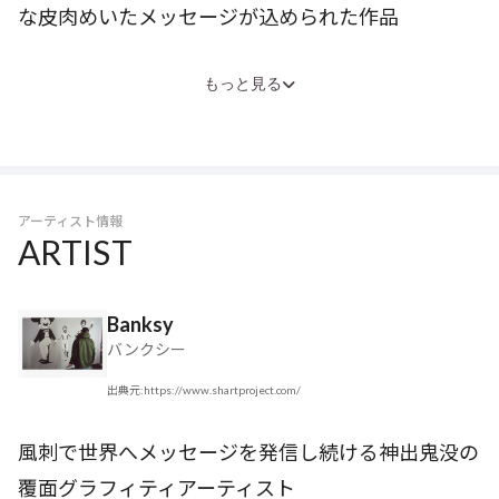
な皮肉めいたメッセージが込められた作品
本作は、イギリスに本拠地を置き、スーパーマーケットなどを展
もっと見る
開する5大流通大手の企業「TESCO（テスコ）」の企業スローガ
ンである“Every Little Helps”をもじったもの。“Every Little
Helps”は日本語で「どんな小さなことでも役に立つ」という意味
で、ことわざの「塵も積もれば山になる」にあたるが、それ
を“Very Little Helps”、「ほとんど何の役にも立たない」として皮
アーティスト情報
肉を込めている。
ARTIST
資本主義下では、TESCOのような大手企業の拡大が進むと市場を
独占し、中小企業は縮小する。そして消費者の選択肢は奪われ、
肥大化した企業はまるで「国家」のように強力な存在となる。
Banksy
「国家の旗」として見立てたTESCOのビニール袋に、子どもたち
バンクシー
が忠誠を誓う姿を描くことで、巨大企業が人々を盲目的にしてし
出典元:https://www.shartproject.com/
まう危惧を表現している。
この資本主義と消費主義への批判は、バンクシーの制作活動にお
風刺で世界へメッセージを発信し続ける神出鬼没の
いて一貫して発信されるメッセージであり、作品を構成する重要
な要素。《Very Little Helps》は、政治的なメッセージをアートへ
覆面グラフィティアーティスト