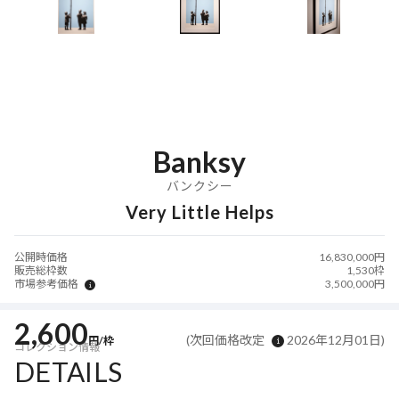
Banksy
バンクシー
Very Little Helps
公開時価格
16,830,000円
販売総枠数
1,530枠
市場参考価格
3,500,000円
2,600
(次回価格改定
2026年12月01日
)
円/枠
コレクション情報
DETAILS