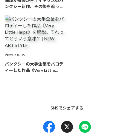
保護か撤去か？イギリスのバ
ンクシー新作、その後を追う |
Very Little Helps
9,155,054円
NEW ART STYLE
Very Little Helps
9,204,845円
Very Little Helps
14,332,901円
Very Little Helps
11,484,486円
2025-10-06
バンクシーの大手企業をパロデ
Very Little Helps
13,910,716円
ィーした作品《Very Little
Helps》を解説。それってどう
Very Little Helps
9,408,469円
いう意味？ | NEW ART STYLE
Very Little Helps
9,383,796円
SNSでシェアする
Very Little Helps
10,253,175円
Very Little Helps
3,554,412円