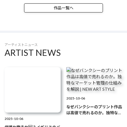
Very Little Helps
3,500,000円
作品一覧へ
Very Little Helps
4,987,651円
Very Little Helps
5,752,790円
Very Little Helps
6,525,240円
アーティストニュース
ARTIST NEWS
Very Little Helps
7,739,314円
Very Little Helps
8,490,021円
Very Little Helps
9,718,320円
Very Little Helps
7,608,475円
2025-10-06
なぜバンクシーのプリント作品
Very Little Helps
9,569,462円
は高値で売れるのか。独特なマ
ーケット管理の仕組みを解説 |
2025-10-06
Very Little Helps
11,377,589円
NEW ART STYLE