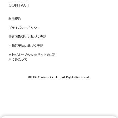
CONTACT
Very Little Helps
1,794,059円
利用規約
Very Little Helps
2,451,745円
プライバシーポリシー
Very Little Helps
1,894,121円
特定商取引法に基づく表記
Very Little Helps
787,242円
古物営業法に基づく表記
当社グループのWEBサイトのご利
Very Little Helps
852,327円
用にあたって
Very Little Helps
693,812円
© FPG Owners Co., Ltd. All Rights Reserved.
Very Little Helps
750,862円