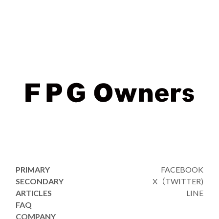
Very Little Helps
4,290,399円
Very Little Helps
3,059,829円
Very Little Helps
3,456,850円
Very Little Helps
3,570,780円
Very Little Helps
2,667,606円
Very Little Helps
3,600,639円
Very Little Helps
3,403,584円
Very Little Helps
4,494,000円
PRIMARY
FACEBOOK
SECONDARY
X（TWITTER)
Very Little Helps
2,268,843円
ARTICLES
LINE
FAQ
Very Little Helps
1,807,234円
COMPANY