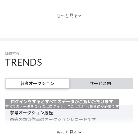
と昇格させた、バンクシーらしい皮肉たっぷりで風刺的な作品で
名前や姿を一切明かさず、世界各地のストリートにグラフィティ
ある。
もっと見る
を描いたり、自作を美術館に無断展示する覆面アーティスト。
1990年頃からイギリスのストリートで活動を始め、2005年の
MoMAや大英博物館に無許可で自身の作品を展示するパフォーマ
ンスで世界的に話題になる。現代社会や政治を風刺するダークユ
ーモア溢れるステンシル絵画は、落書きでありながら非常に多く
価格推移
の人に愛されている。政治的メッセージを含む作品が多く、世界
TRENDS
各地にゲリラ的に出没して作品を残している。日本では2019年に
東京都・港区の防潮堤にバンクシーの作品と思われるネズミの絵
が発見され、騒動になったのも記憶に新しい。
参考オークション
サービス内
高額で売買される現代アートの世界には一貫して批判的な態度を
取っているが、皮肉にも近年バンクシーの作品価格は急騰してい
ログインをするとすべてのデータがご覧いただけます
る。2018年の「シュレッダー事件」では自身の作品が落札された
すべてのデータを見るにはログイン、または無料会員登録が必要です
瞬間に作品がシュレッダーにかけられるという衝撃的な報道で世
参考オークション履歴
界を騒がせた。これを機にバンクシーの名は普段アートに関わら
過去の類似作品のオークションレコードです
ない層にも広く知られ、21世紀前半のアート界のスターとしての
落札日
作品名
落札価格
もっと見る
地位を不動のものとし、2021年にはコロナ禍で医療従事者を称賛