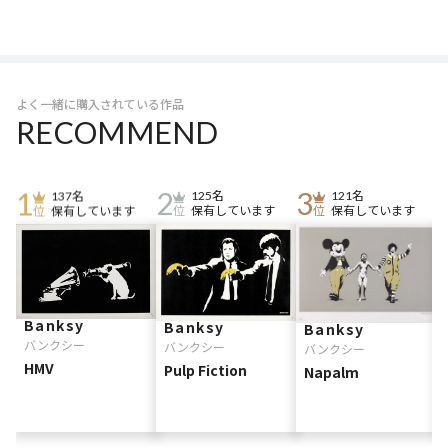
2026/02/27
Very Little Helps
3,500,000円
した作品《Game Changer》が約25億円で高額落札され、自身の
オークションレコードを更新した。
オークション
オークショハウス等の専門機関による価格評
名：
価査定
素材：
サイズ：
エディション：
よく一緒に購入されている作品
2025/03/05
Very Little Helps
4,987,651円
RECOMMEND
オークション名：
Forum Auction
素材：
Screenprint
サイズ：
image:46.5cm×34.9cm、sheet:50.7cm×37.3cm
エディション：
299
137名
125名
121名
保有しています
保有しています
保有しています
2023/07/15
Very Little Helps
5,752,790円
オークション名：
SBI Art Auction Co, Ltd
素材：
Screenprint
サイズ：
image:46.5cm×34.9cm、sheet:50.7cm×37.3cm
エディション：
299
Banksy
Banksy
Banksy
バンクシー
バンクシー
もっと見る
バンクシー
HMV
Pulp Fiction
Napalm