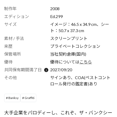
制作年
2008
エディション
Ed.299
サイズ
イメージ：46.5 x 34.9 cm、シー
ト：50.7 x 37.3 cm
素材 / 手法
スクリーンプリント
来歴
プライベートコレクション
保管場所
当社契約倉庫(国内)
優待
優待については
こちら
共同保有期間満了日
2027/09/20
その他
サインあり、COA(ペストコント
ロール発行の鑑定書)あり
# Banksy
# Graffiti
大手企業をパロディーし、これぞ、ザ・バンクシー